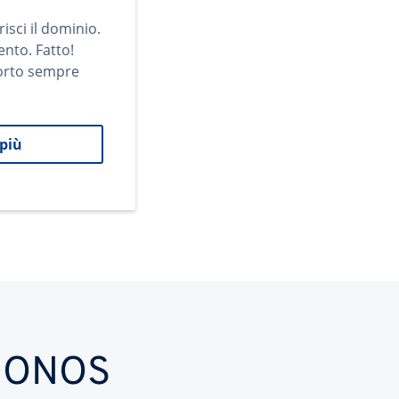
risci il dominio.
ento. Fatto!
orto sempre
 più
n IONOS